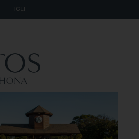
IG
LI
TOS
AHONA