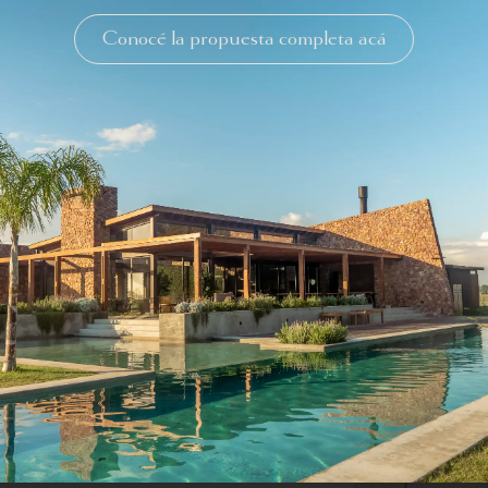
Conocé la propuesta completa acá
Ubicación
Acceso por Ca
Marquez, fren