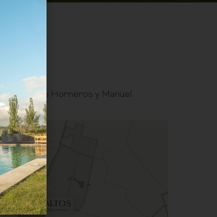
mino de los Horneros y Manuel
te a Lomas.