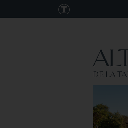
AL
DE LA T