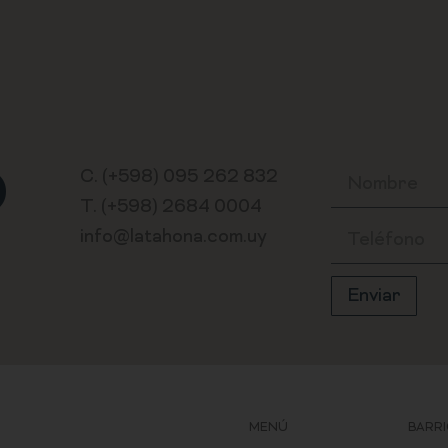
O
C. (+598) 095 262 832
T. (+598) 2684 0004
info@latahona.com.uy
Enviar
MENÚ
BARR