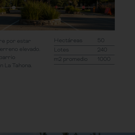
Hectáreas
50
re por estar
terreno elevado.
Lotes
240
barrio
m2 promedio
1000
en La Tahona.