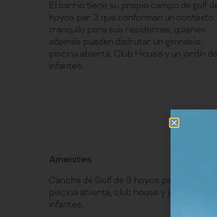
El barrio tiene su propio campo de golf d
hoyos par 3 que conforman un contexto
tranquilo para sus residentes, quienes
además pueden disfrutar un gimnasio,
piscina abierta, Club House y un jardín d
infantes.
Amenites
Cancha de Golf de 9 hoyos par 3, gimnasi
piscina abierta, club house y jardín de
infantes.